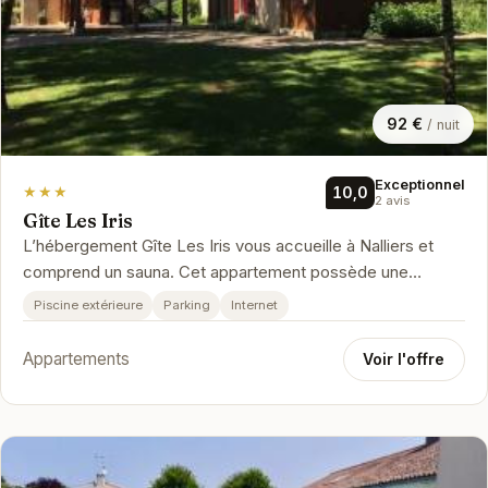
92 €
/ nuit
Exceptionnel
★★★
10,0
2 avis
Gîte Les Iris
L’hébergement Gîte Les Iris vous accueille à Nalliers et
comprend un sauna. Cet appartement possède une
piscine privée, un jardin,…
Piscine extérieure
Parking
Internet
Appartements
Voir l'offre