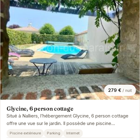
279 €
/ nuit
Glycine, 6 person cottage
Situé à Nalliers, l’hébergement Glycine, 6 person cottage
offre une vue sur le jardin. Il possède une piscine
extérieure ouverte e…
Piscine extérieure
Parking
Internet