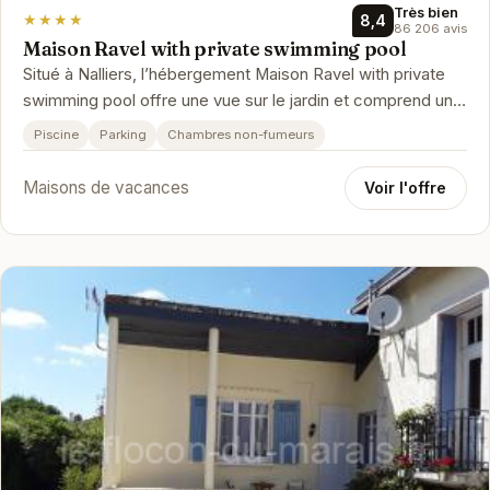
Très bien
★★★★
8,4
86 206 avis
Maison Ravel with private swimming pool
Situé à Nalliers, l’hébergement Maison Ravel with private
swimming pool offre une vue sur le jardin et comprend une
piscine privée…
Piscine
Parking
Chambres non-fumeurs
Maisons de vacances
Voir l'offre