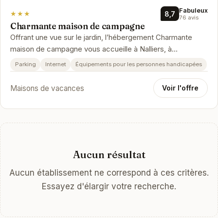
Fabuleux
★★★
8,7
76 avis
Charmante maison de campagne
Offrant une vue sur le jardin, l’hébergement Charmante
maison de campagne vous accueille à Nalliers, à
respectivement 45 km et 46 …
Parking
Internet
Équipements pour les personnes handicapées
Maisons de vacances
Voir l'offre
Aucun résultat
Aucun établissement ne correspond à ces critères.
Essayez d'élargir votre recherche.