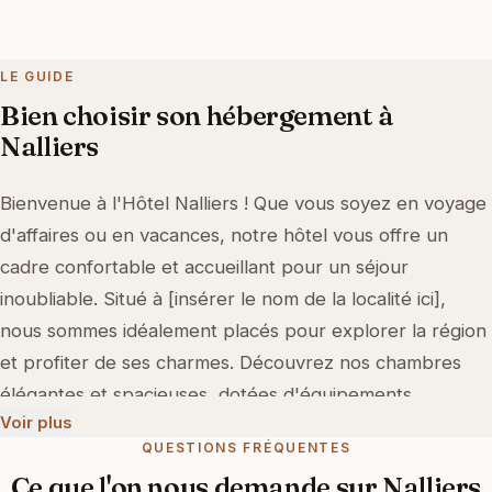
LE GUIDE
Bien choisir son hébergement à
Nalliers
Bienvenue à l'Hôtel Nalliers ! Que vous soyez en voyage
d'affaires ou en vacances, notre hôtel vous offre un
cadre confortable et accueillant pour un séjour
inoubliable. Situé à [insérer le nom de la localité ici],
nous sommes idéalement placés pour explorer la région
et profiter de ses charmes. Découvrez nos chambres
élégantes et spacieuses, dotées d'équipements
Voir plus
modernes pour garantir votre confort. Profitez d'un
QUESTIONS FRÉQUENTES
délicieux petit-déjeuner pour bien commencer la
Ce que l'on nous demande sur Nalliers
journée, et détendez-vous dans notre [mentionner un