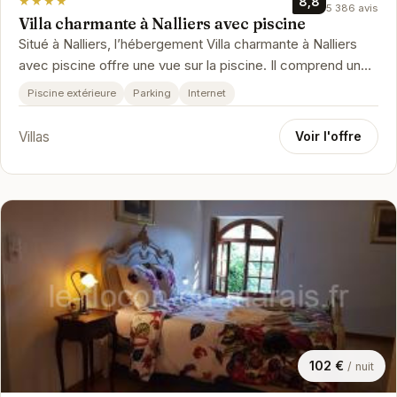
★★★★
8,8
5 386 avis
Villa charmante à Nalliers avec piscine
Situé à Nalliers, l’hébergement Villa charmante à Nalliers
avec piscine offre une vue sur la piscine. Il comprend un
barbecue et u…
Piscine extérieure
Parking
Internet
Villas
Voir l'offre
102 €
/ nuit