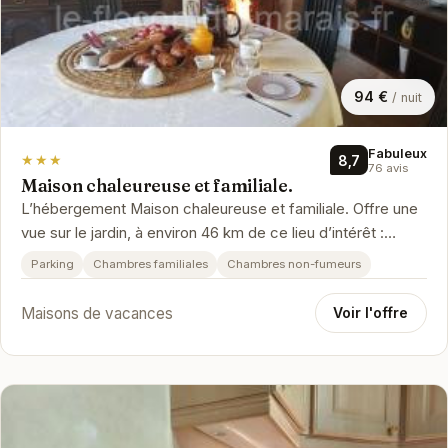
94 €
/ nuit
Fabuleux
★★★
8,7
76 avis
Maison chaleureuse et familiale.
L’hébergement Maison chaleureuse et familiale. Offre une
vue sur le jardin, à environ 46 km de ce lieu d’intérêt :
L'Espace Encan.…
Parking
Chambres familiales
Chambres non-fumeurs
Maisons de vacances
Voir l'offre