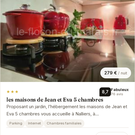
279 €
/ nuit
Fabuleux
★★★
8,7
76 avis
les maisons de Jean et Eva 5 chambres
Proposant un jardin, l’hébergement les maisons de Jean et
Eva 5 chambres vous accueille à Nalliers, à
respectivement 42 km, 43 km …
Parking
Internet
Chambres familiales