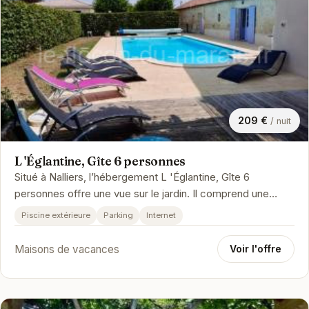
209 €
/ nuit
L 'Églantine, Gîte 6 personnes
Situé à Nalliers, l’hébergement L 'Églantine, Gîte 6
personnes offre une vue sur le jardin. Il comprend une
piscine extérieure ouv…
Piscine extérieure
Parking
Internet
Maisons de vacances
Voir l'offre