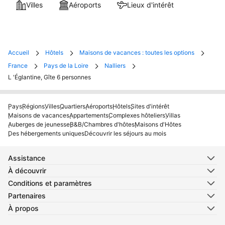
Villes
Aéroports
Lieux d'intérêt
Accueil
Hôtels
Maisons de vacances : toutes les options
France
Pays de la Loire
Nalliers
L 'Églantine, Gîte 6 personnes
Pays
Régions
Villes
Quartiers
Aéroports
Hôtels
Sites d'intérêt
Maisons de vacances
Appartements
Complexes hôteliers
Villas
Auberges de jeunesse
B&B/Chambres d'hôtes
Maisons d'Hôtes
Des hébergements uniques
Découvrir les séjours au mois
Assistance
À découvrir
Conditions et paramètres
Partenaires
À propos