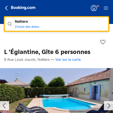
Nalliers
Choisir des dates
L 'Églantine, Gîte 6 personnes
8 Rue Louis Jouvet, Nalliers
—
Voir sur la carte
Accès rapides
Aller à la description
Aller aux équipements
Aller aux hébergements
Aller aux conditions